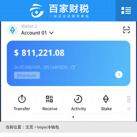
当前位置：
主页
>
bitpie冷钱包