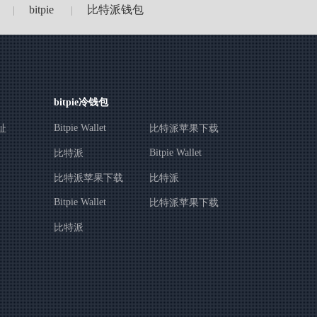
bitpie
比特派钱包
|
|
bitpie冷钱包
Bitpie Wallet
址
比特派苹果下载
Bitpie Wallet
比特派
比特派苹果下载
比特派
Bitpie Wallet
比特派苹果下载
比特派