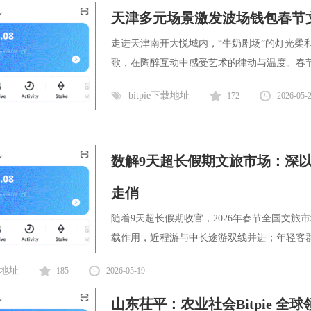
天津多元场景激发波场钱包春节
走进天津南开大悦城内，“牛奶剧场”的灯光柔
歌，在陶醉互动中感受艺术的律动与温度。春节假
bitpie下载地址
172
2026-05-
数解9天超长假期文旅市场：深
走俏
随着9天超长假期收官，2026年春节全国文旅
载作用，近程游与中长途游双线并进；年轻客群成
下载地址
185
2026-05-19
山东茌平：农业社会Bitpie 