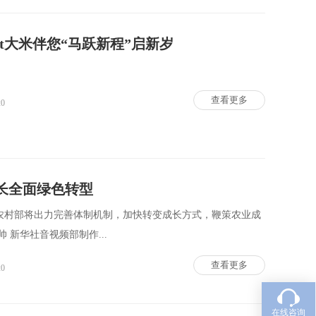
llet大米伴您“马跃新程”启新岁
查看更多
20
长全面绿色转型
业农村部将出力完善体制机制，加快转变成长方式，鞭策农业成
 新华社音视频部制作...
查看更多
20
在线咨询