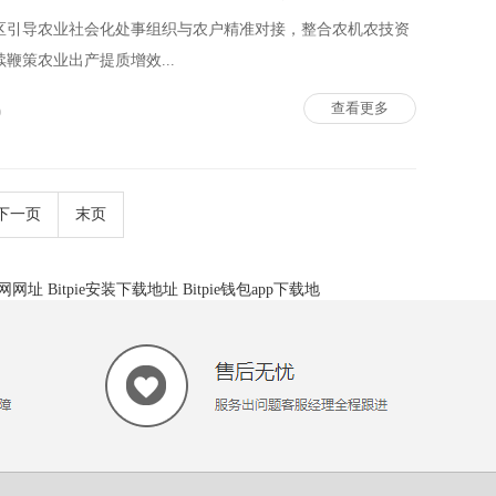
区引导农业社会化处事组织与农户精准对接，整合农机农技资
鞭策农业出产提质增效...
查看更多
9
下一页
末页
e官网网址
Bitpie安装下载地址
Bitpie钱包app下载地