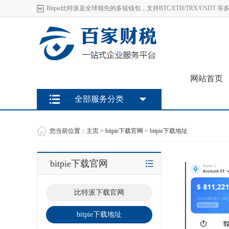
Bitpie比特派是全球领先的多链钱包，支持BTC/ETH/TRX/U
网站首页
全部服务分类
您当前位置：
主页
>
bitpie下载官网
>
bitpie下载地址
bitpie下载官网
比特派下载官网
bitpie下载地址