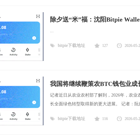
除夕送“米”福：沈阳Bitpie Wa
...
bitpie下载地址
127
2026-05-
我国将继续鞭策农BTC钱包业成
记者近日从农业农村部了解到，2026年，农
长全面绿色转型取得新的更大进展。 记者：阮帅
bitpie下载地址
116
2026-05-