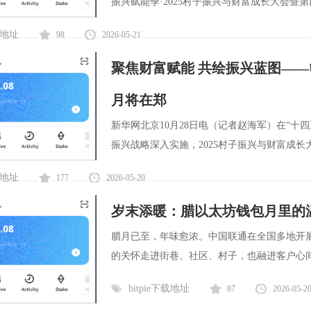
振兴赋能季·2025村子振兴与财富成长大会暨第四
下载地址
98
2026-05-21
聚焦财富赋能 共绘振兴蓝图——U
月将在郑
新华网北京10月28日电（记者赵海军）在“十
振兴战略深入实施，2025村子振兴与财富成长大
下载地址
177
2026-05-20
岁末添暖：腊以太坊钱包月里的
腊月已至，年味愈浓。中国联通在全国多地开
的关怀走进街巷、社区、村子，也融进客户心间。
bitpie下载地址
87
2026-05-2