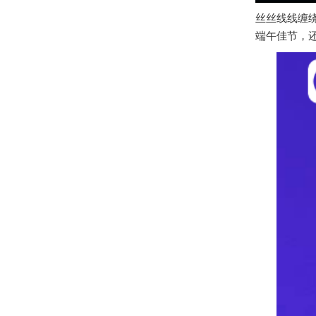
丝丝线线缠
端午佳节，