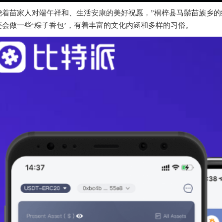
绕着苗家人对端午祥和、生活安康的美好祝愿，”桐梓县马鬃苗族乡的
还会做一些‘粽子香包’，有着丰富的文化内涵和多样的习俗。