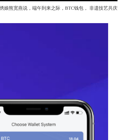
绣娘熊宽燕说，端午到来之际，BTC钱包， 非遗技艺共庆