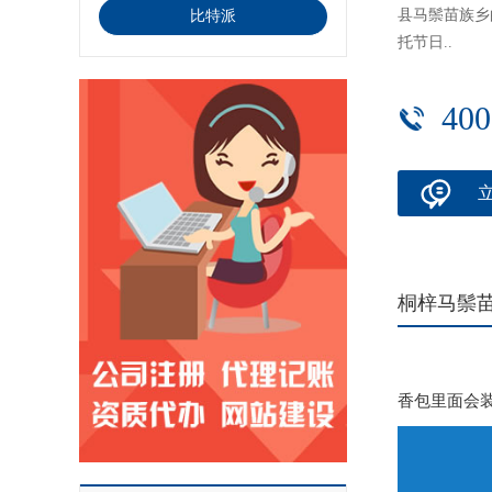
县马鬃苗族乡
比特派
托节日..
400
桐梓马鬃苗
香包里面会