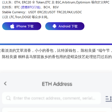
发着淡淡的艾草清香，小小的香包，比特派钱包， 陈桂良摄 “端午
， 陈桂良摄 桐梓县马鬃苗族乡的香包用的是蜡染技艺处理惩罚过后