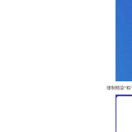
缝制蜡染“粽