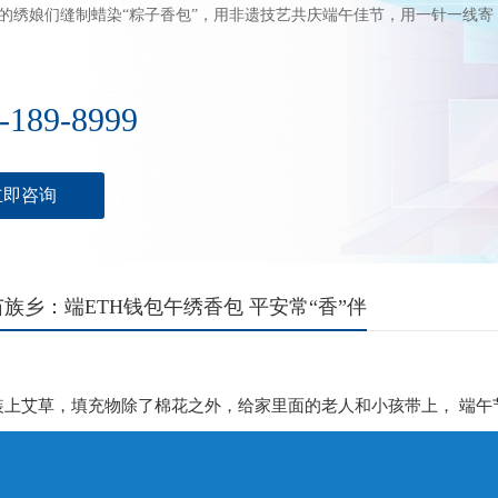
的绣娘们缝制蜡染“粽子香包”，用非遗技艺共庆端午佳节，用一针一线寄
-189-8999
立即咨询
族乡：端ETH钱包午绣香包 平安常“香”伴
装上艾草，填充物除了棉花之外，给家里面的老人和小孩带上， 端午