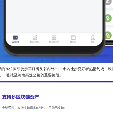
家的76位国际徒步喜好者及省内外8000余名徒步喜好者热情到场，
纵一”张掖至河南高速公路的重要路段。