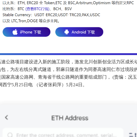
高速公路项目建设进入新的施工阶段，激发北川创新创业活力区成长动
钱包，为左右线分离式隧道，郭麻日隧道作为同赛高速同仁市过境段的
国家高速公路网、青海省干线公路网的重要组成部门， (责编：况玉、
网西宁5月25日电 （记者张莉萍）5月24日。